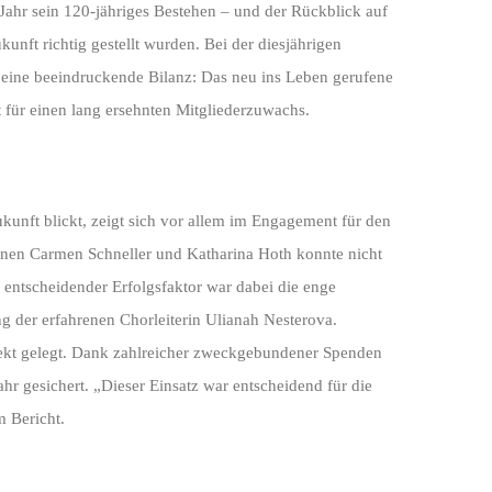
Jahr sein 120-jähriges Bestehen – und der Rückblick auf
unft richtig gestellt wurden. Bei der diesjährigen
ine beeindruckende Bilanz: Das neu ins Leben gerufene
t für einen lang ersehnten Mitgliederzuwachs.
ukunft blickt, zeigt sich vor allem im Engagement für den
nnen Carmen Schneller und Katharina Hoth konnte nicht
n entscheidender Erfolgsfaktor war dabei die enge
 der erfahrenen Chorleiterin Ulianah Nesterova.
kt gelegt. Dank zahlreicher zweckgebundener Spenden
r gesichert. „Dieser Einsatz war entscheidend für die
m Bericht.