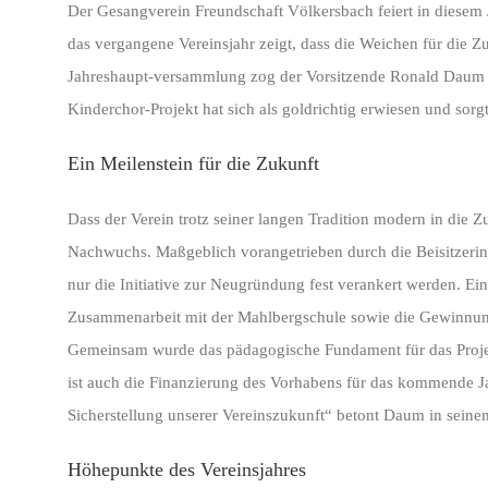
Der Gesangverein Freundschaft Völkersbach feiert in diesem 
das vergangene Vereinsjahr zeigt, dass die Weichen für die Zuk
Jahreshaupt-versammlung zog der Vorsitzende Ronald Daum e
Kinderchor-Projekt hat sich als goldrichtig erwiesen und sorg
Ein Meilenstein für die Zukunft
Dass der Verein trotz seiner langen Tradition modern in die Z
Nachwuchs. Maßgeblich vorangetrieben durch die Beisitzeri
nur die Initiative zur Neugründung fest verankert werden. Ei
Zusammenarbeit mit der Mahlbergschule sowie die Gewinnung
Gemeinsam wurde das pädagogische Fundament für das Proje
ist auch die Finanzierung des Vorhabens für das kommende Jah
Sicherstellung unserer Vereinszukunft“ betont Daum in seine
Höhepunkte des Vereinsjahres