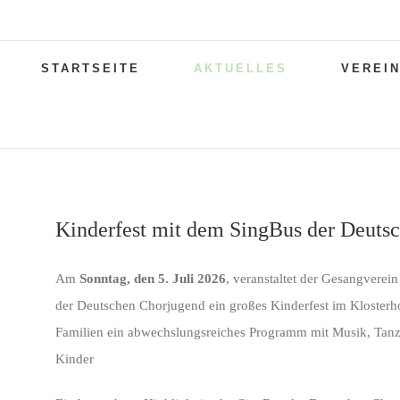
Zum
Inhalt
Suche
springen
STARTSEITE
AKTUELLES
VEREI
nach:
Kinderfest mit dem SingBus der Deuts
Am
Sonntag, den 5. Juli 2026
, veranstaltet der Gesangvere
der Deutschen Chorjugend ein großes Kinderfest im Kloster
Familien ein abwechslungsreiches Programm mit Musik, Tan
Kinder