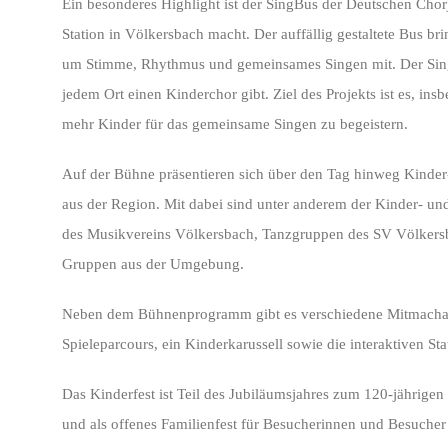
Ein besonderes Highlight ist der SingBus der Deutschen Chor
Station in Völkersbach macht. Der auffällig gestaltete Bus b
um Stimme, Rhythmus und gemeinsames Singen mit. Der SingBu
jedem Ort einen Kinderchor gibt. Ziel des Projekts ist es, i
mehr Kinder für das gemeinsame Singen zu begeistern.
Auf der Bühne präsentieren sich über den Tag hinweg Kinde
aus der Region. Mit dabei sind unter anderem der Kinder- un
des Musikvereins Völkersbach, Tanzgruppen des SV Völkersba
Gruppen aus der Umgebung.
Neben dem Bühnenprogramm gibt es verschiedene Mitmachan
Spieleparcours, ein Kinderkarussell sowie die interaktiven St
Das Kinderfest ist Teil des Jubiläumsjahres zum 120-jährige
und als offenes Familienfest für Besucherinnen und Besucher a