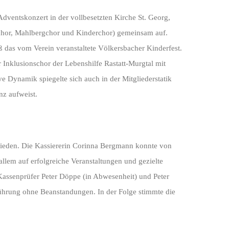
ventskonzert in der vollbesetzten Kirche St. Georg,
erchor, Mahlbergchor und Kinderchor) gemeinsam auf.
ß das vom Verein veranstaltete Völkersbacher Kinderfest.
r Inklusionschor der Lebenshilfe Rastatt-Murgtal mit
ve Dynamik spiegelte sich auch in der Mitgliederstatik
nz aufweist.
ufrieden. Die Kassiererin Corinna Bergmann konnte von
allem auf erfolgreiche Veranstaltungen und gezielte
Kassenprüfer Peter Döppe (in Abwesenheit) und Peter
ührung ohne Beanstandungen. In der Folge stimmte die