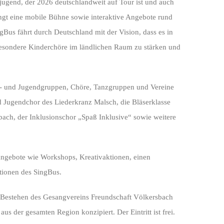
jugend, der 2026 deutschlandweit auf Tour ist und auch
ringt eine mobile Bühne sowie interaktive Angebote rund
s fährt durch Deutschland mit der Vision, dass es in
nsbesondere Kinderchöre im ländlichen Raum zu stärken und
r- und Jugendgruppen, Chöre, Tanzgruppen und Vereine
d Jugendchor des Liederkranz Malsch, die Bläserklasse
ch, der Inklusionschor „Spaß Inklusive“ sowie weitere
gebote wie Workshops, Kreativaktionen, einen
ationen des SingBus.
n Bestehen des Gesangvereins Freundschaft Völkersbach
us der gesamten Region konzipiert. Der Eintritt ist frei.