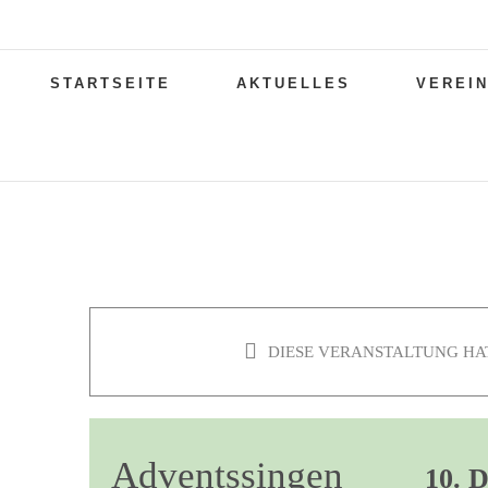
Zum
Inhalt
Suche
springen
STARTSEITE
AKTUELLES
VEREI
nach:
DIESE VERANSTALTUNG HAT
Adventssingen
10. 