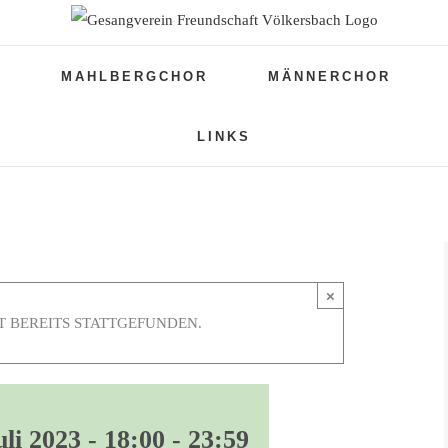
N
MAHLBERGCHOR
MÄNNERCHOR
LINKS
×
 BEREITS STATTGEFUNDEN.
uli 2023 - 18:00
-
23:59