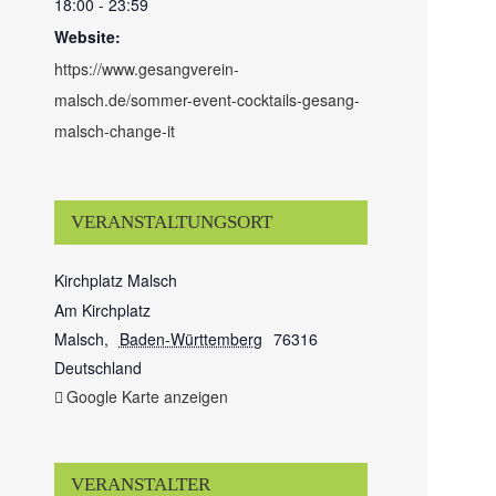
18:00 - 23:59
Website:
https://www.gesangverein-
malsch.de/sommer-event-cocktails-gesang-
malsch-change-it
VERANSTALTUNGSORT
Kirchplatz Malsch
Am Kirchplatz
Malsch
,
Baden-Württemberg
76316
Deutschland
Google Karte anzeigen
VERANSTALTER