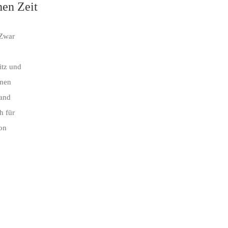
hen Zeit
 Zwar
itz und
önen
tand
h für
hon