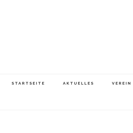
Zum
Inhalt
springen
Suche
STARTSEITE
AKTUELLES
VEREIN
nach: